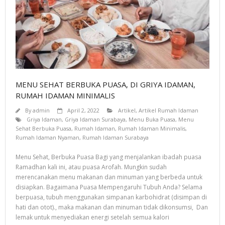
- Gunung Anyar
Proyek Kami
- GUNUNG ANYAR EMAS
- GRAHA JUANDA
- PROYEK TAHUN 2016
MENU SEHAT BERBUKA PUASA, DI GRIYA IDAMAN,
RUMAH IDAMAN MINIMALIS
- TROPODO INDAH
By
admin
April 2, 2022
Artikel
,
Artikel Rumah Idaman
- RUMAH TERJUAL
Griya Idaman
,
Griya Idaman Surabaya
,
Menu Buka Puasa
,
Menu
Sehat Berbuka Puasa
,
Rumah Idaman
,
Rumah Idaman Minimalis
,
Rumah Idaman Nyaman
,
Rumah Idaman Surabaya
- MEDOKAN AYU V
Menu Sehat, Berbuka Puasa Bagi yang menjalankan ibadah puasa
- MEDOKAN AYU VI
Ramadhan kali ini, atau puasa Arofah. Mungkin sudah
merencanakan menu makanan dan minuman yang berbeda untuk
- MEDOKAN SAWAH TIMUR I/5 RUNGKUT SURABAYA
disiapkan. Bagaimana Puasa Mempengaruhi Tubuh Anda? Selama
Hubungi
berpuasa, tubuh menggunakan simpanan karbohidrat (disimpan di
hati dan otot)., maka makanan dan minuman tidak dikonsumsi, Dan
lemak untuk menyediakan energi setelah semua kalori