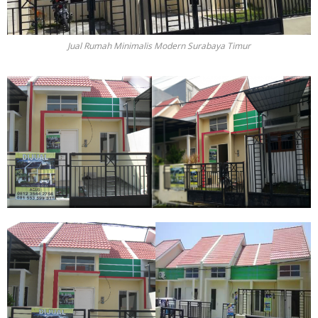
- Gunung Anyar
Proyek Kami
Jual Rumah Minimalis Modern Surabaya Timur
- GUNUNG ANYAR EMAS
- GRAHA JUANDA
- PROYEK TAHUN 2016
- TROPODO INDAH
- RUMAH TERJUAL
- MEDOKAN AYU V
- MEDOKAN AYU VI
- MEDOKAN SAWAH TIMUR I/5 RUNGKUT SURABAYA
Hubungi