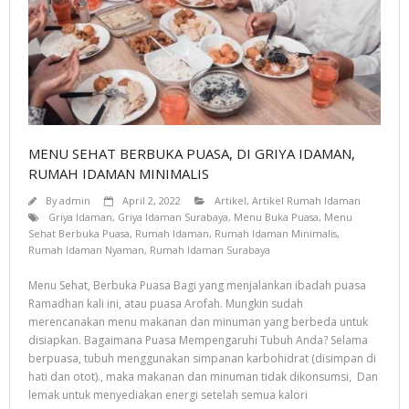
- Gunung Anyar
Proyek Kami
- GUNUNG ANYAR EMAS
- GRAHA JUANDA
- PROYEK TAHUN 2016
MENU SEHAT BERBUKA PUASA, DI GRIYA IDAMAN,
RUMAH IDAMAN MINIMALIS
- TROPODO INDAH
By
admin
April 2, 2022
Artikel
,
Artikel Rumah Idaman
- RUMAH TERJUAL
Griya Idaman
,
Griya Idaman Surabaya
,
Menu Buka Puasa
,
Menu
Sehat Berbuka Puasa
,
Rumah Idaman
,
Rumah Idaman Minimalis
,
Rumah Idaman Nyaman
,
Rumah Idaman Surabaya
- MEDOKAN AYU V
Menu Sehat, Berbuka Puasa Bagi yang menjalankan ibadah puasa
- MEDOKAN AYU VI
Ramadhan kali ini, atau puasa Arofah. Mungkin sudah
merencanakan menu makanan dan minuman yang berbeda untuk
- MEDOKAN SAWAH TIMUR I/5 RUNGKUT SURABAYA
disiapkan. Bagaimana Puasa Mempengaruhi Tubuh Anda? Selama
Hubungi
berpuasa, tubuh menggunakan simpanan karbohidrat (disimpan di
hati dan otot)., maka makanan dan minuman tidak dikonsumsi, Dan
lemak untuk menyediakan energi setelah semua kalori