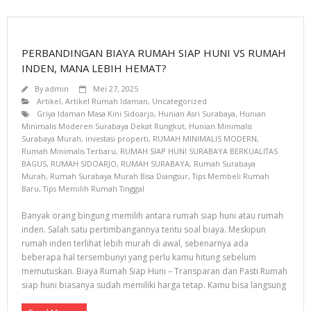
PERBANDINGAN BIAYA RUMAH SIAP HUNI VS RUMAH
INDEN, MANA LEBIH HEMAT?
By
admin
Mei 27, 2025
Artikel
,
Artikel Rumah Idaman
,
Uncategorized
Griya Idaman Masa Kini Sidoarjo
,
Hunian Asri Surabaya
,
Hunian
Minimalis Moderen Surabaya Dekat Rungkut
,
Hunian Minimalis
Surabaya Murah
,
investasi properti
,
RUMAH MINIMALIS MODERN
,
Rumah Minimalis Terbaru
,
RUMAH SIAP HUNI SURABAYA BERKUALITAS
BAGUS
,
RUMAH SIDOARJO
,
RUMAH SURABAYA
,
Rumah Surabaya
Murah
,
Rumah Surabaya Murah Bisa Diangsur
,
Tips Membeli Rumah
Baru
,
Tips Memilih Rumah Tinggal
Banyak orang bingung memilih antara rumah siap huni atau rumah
inden. Salah satu pertimbangannya tentu soal biaya. Meskipun
rumah inden terlihat lebih murah di awal, sebenarnya ada
beberapa hal tersembunyi yang perlu kamu hitung sebelum
memutuskan. Biaya Rumah Siap Huni – Transparan dan Pasti Rumah
siap huni biasanya sudah memiliki harga tetap. Kamu bisa langsung