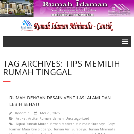
Home
TAG ARCHIVES: TIPS MEMILIH
Artikel
RUMAH TINGGAL
Tentang Kami
Galeri
RUMAH DENGAN DESAIN VENTILASI ALAMI DAN
- Wonorejo Indah Rungkut
LEBIH SEHAT!
- Medokan Ayu Rungkut
By
admin
Mei 28, 2025
Artikel
,
Artikel Rumah Idaman
,
Uncategorized
- Graha Juanda
Dijual Rumah Murah Mewah Modern Minimalis Surabaya
,
Griya
Idaman Masa Kini Sidoarjo
,
Hunian Asri Surabaya
,
Hunian Minimalis