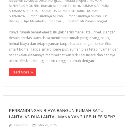
- Gunung Anyar
Moderen Surabaya Dekat Rungkut
,
investasi properti
,
RUMAH
MINIMALIS MODERN
,
Rumah Minimalis Terbaru
,
RUMAH SIAP HUNI
SURABAYA BERKUALITAS BAGUS
,
RUMAH SIDOARJO
,
RUMAH
Proyek Kami
SURABAYA
,
Rumah Surabaya Murah
,
Rumah Surabaya Murah Bisa
Diangsur
,
Tips Membeli Rumah Baru
,
Tips Memilih Rumah Tinggal
- GUNUNG ANYAR EMAS
Punya rumah hemat energi itu gak harus mahal atau ribet. Dengan
- GRAHA JUANDA
desain cerdas, kamu bisa menikmati rumah yang terang, sejuk,
hemat biaya dan tetap nyaman tanpa harus mengandalkan fitur
- PROYEK TAHUN 2016
smart home. Tanpa smart home pun, rumah bisa tetap nyaman dan
sehat kalau desainnya memperhatikan sirkulasi udara dan cahaya
- TROPODO INDAH
alami. Meski teknologi makin canggih, rumah dengan
- RUMAH TERJUAL
Read More
- MEDOKAN AYU V
- MEDOKAN AYU VI
- MEDOKAN SAWAH TIMUR I/5 RUNGKUT SURABAYA
PERBANDINGAN BIAYA BANGUN RUMAH SATU
Hubungi
LANTAI VS DUA LANTAI, MANA YANG LEBIH EFISIEN?
By
admin
Mei 28, 2025