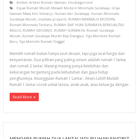
Artikel
,
Artikel Rumah Idaman
,
Uncategorized
Dijual Rumah Murah Mewah Modern Minimalis Surabaya
,
Griya
Idaman Masa Kini Sidoarjo
,
Hunian Asri Surabaya
,
Hunian Minimalis
Surabaya Murah
,
investasi properti
,
RUMAH MINIMALIS MODERN
,
Rumah Minimalis Terbaru
,
RUMAH SIAP HUNI SURABAYA BERKUALITAS
BAGUS
,
RUMAH SIDOARJO
,
RUMAH SURABAYA
,
Rumah Surabaya
Murah
,
Rumah Surabaya Murah Bisa Diangsur
,
Tips Membeli Rumah
Baru
,
Tips Memilih Rumah Tinggal
Memilih rumah bukan hanya soal desain, tapi juga soal fungsi dan
kenyamanan. Dua pilihan yang paling umum adalah rumah 1 lantai
dan rumah 2 lantai. Masing-masing punya kelebihan dan
kekurangan tergantung pada kebutuhan dan gaya hidup
penghuninya. Keunggulan Rumah 1 Lantai : Akses Lebih Mudah
Rumah 1 lantai cocok untuk lansia, anak-anak, atau keluarga dengan
Read More
MENGAPA RUMAH DUA LANTAI JADI PILIHAN FAVORIT