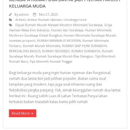
KELUARGA MUDA
By
admin
Mei 27, 2025
Artikel
,
Artikel Rumah Idaman
,
Uncategorized
Dijual Rumah Murah Mewah Modern Minimalis Surabaya
,
Griya
Idaman Masa Kini Sidoarjo
,
Hunian Asri Surabaya
,
Hunian Minimalis
Moderen Surabaya Dekat Rungkut
,
Hunian Minimalis Surabaya Murah
,
investasi properti
,
RUMAH MINIMALIS MODERN
,
Rumah Minimalis
Terbaru
,
Rumah Murah Minimalis
,
RUMAH SIAP HUNI SURABAYA
BERKUALITAS BAGUS
,
RUMAH SIDOARJO
,
RUMAH SURABAYA
,
Rumah
Surabaya Murah
,
Rumah Surabaya Murah Bisa Diangsur
,
Tips Membeli
Rumah Baru
,
Tips Memilih Rumah Tinggal
Bagi keluarga muda yang ingin hunian nyaman dan fungsional,
rumah dua lantai kini jadi pilihan populer. Bukan cuma soal
tampilan yang modern, tapi juga soal efisiensi ruang dan
fleksibilitas jangka panjang. Yuk, simak keunggulan rumah dua lantai
berikut ini : Ruang Lebih Luas di Lahan Terbatas Punya lahan
terbatas bukan masalah kalau kamu pilih rumah
Read More