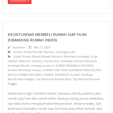
Read More
KEUNTUNGAN MEMBELI RUMAH SIAP HUNI
DIBANDING RUMAH INDEN
By
admin
Mei 27, 2025
Artikel
,
Artikel Rumah Idaman
,
Uncategorized
Dijual Rumah Murah Mewah Modern Minimalis Surabaya
,
Griya
Idaman Masa Kini Sidoarjo
,
Hunian Asri Surabaya
,
Hunian Minimalis
Surabaya Murah
,
investasi properti
,
RUMAH MINIMALIS MODERN
,
Rumah Minimalis Terbaru
,
RUMAH SIAP HUNI SURABAYA BERKUALITAS
BAGUS
,
RUMAH SIDOARJO
,
RUMAH SURABAYA
,
Rumah Surabaya
Murah Bisa Diangsur
,
Tips Membeli Rumah Baru
,
Tips Memilih Rumah
Tinggal
Ketika kamu ingin membeli rumah, biasanya ada dua pilihan yaitu
rumah siap huni dan rumah inden. Masing-masing punya kelebihan,
tapi kalau kamu mengutamakan kenyamanan, efisiensi waktu, dan
keamanan transaksi, rumah siap huni bisa jadi pilihan terbaik. Apa