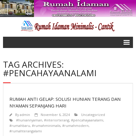
Home
TAG ARCHIVES:
Artikel
#PENCAHAYAANALAMI
Tentang Kami
Galeri
RUMAH ANTI GELAP: SOLUSI HUNIAN TERANG DAN
- Wonorejo Indah Rungkut
NYAMAN SEPANJANG HARI
- Medokan Ayu Rungkut
By
admin
November 6, 2024
Uncategorized
#huniannyaman
,
#interiorterang
,
#pencahayaanalami
,
- Graha Juanda
#rumahbaru
,
#rumahminimalis
,
#rumahmodern
,
#rumahterangalami