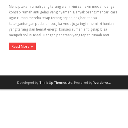
- Gunung Anyar
Menciptakan rumah yang terang alami kini semakin mudah dengan
Proyek Kami
konsep rumah anti gelap yang nyaman. Banyak orang mencari cara
agar rumah mereka tetap terang sepanjang hari tanpa
- GUNUNG ANYAR EMAS
ketergantungan pada lampu. Jika Anda juga ingin memiliki hunian
yang terang dan hemat energi, konsep rumah anti gelap bisa
- GRAHA JUANDA
menjadi solusi ideal. Dengan penataan yang tepat, rumah anti
- PROYEK TAHUN 2016
Read More
- TROPODO INDAH
- RUMAH TERJUAL
- MEDOKAN AYU V
Developed by
Think Up Themes Ltd
. Powered by
Wordpress
.
- MEDOKAN AYU VI
- MEDOKAN SAWAH TIMUR I/5 RUNGKUT SURABAYA
Hubungi