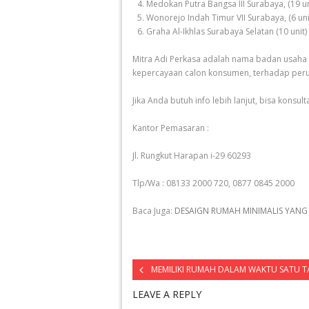
Medokan Putra Bangsa III Surabaya, (19 un
Wonorejo Indah Timur VII Surabaya, (6 uni
Graha Al-Ikhlas Surabaya Selatan (10 unit)
Mitra Adi Perkasa adalah nama badan usaha 
kepercayaan calon konsumen, terhadap per
Jika Anda butuh info lebih lanjut, bisa konsulta
Kantor Pemasaran :
Jl. Rungkut Harapan i-29 60293
Tlp/Wa : 08133 2000 720, 0877 0845 2000
Baca Juga:
DESAIGN RUMAH MINIMALIS YAN
MEMILIKI RUMAH DALAM WAKTU SATU 
LEAVE A REPLY