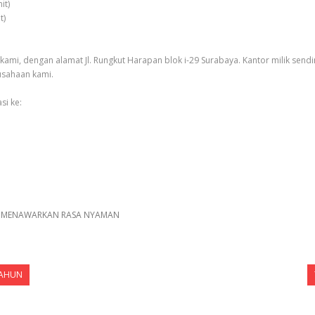
it)
t)
kami, dengan alamat Jl. Rungkut Harapan blok i-29 Surabaya. Kantor milik se
usahaan kami.
si ke:
G MENAWARKAN RASA NYAMAN
TAHUN