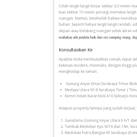
Celah langit-langit besar sekitar 0,3 meter 
luas sekitar 15 meter persegi memakai langi
ruangan. Namun, ketahuilah bahwa mendesain
bahan. Seperti halnya langit-langit rendah, 
depan atau belakang ruangan untuk aliran u
usahakan ada jendela baik dari sisi samping ruang, de
Konsultasikan Ke
Apabila Anda membutuhkan rumah, tepat seka
kekinian modern, minimalis, dengan tinggi p
menghadap ke taman.
Gunung Anyar Emas Surabaya Timur Blok H
Medayu Utara XX-6 Surabaya Timur ( Timu
Kemiri Indah Barat blok A10 Sidoarjo Kot
Adapun property lainnya yang sudah terjual, 
Gunatama (Gunung Anyar Utara II A/1 dan
Tambak Medokan Ayu VI/16 dan 16A, Sur
Medokan Putra Bangsa VII Surabaya (6 uni