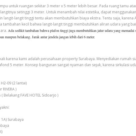
mampu untuk ruangan sekitar 3 meter x 5 meter lebih besar. Pada ruang tamu at
t-langitnya setinggi 3 meter. Untuk menambah nilai estetika, dapat menggunak
 langit-langit tinggi tentu akan membutuhkan biaya ekstra. Tentu saja, kare
ada tambahan kecil bahwa langit-langit tinggi membutuhkan aliran udara yang bai
dara.
Ada sedikit tambahan bahwa plafon tinggi juga membutuhkan jalur udara yang memadai s
pan maupun belakang. Jarak antar jendela jangan lebih dari 6 meter.
li karena kami adalah perusahaan property Surabaya. Menyediakan rumah siap 
lafond 5 meter. Konsep bangunan sangat nyaman dan sejuk, karena sirkulasi uda
2-09 (2 lantai)
r RIVERA )
a ( Belakang FAVE HOTEL Sidoarjo )
yakni:
 1A) Surabaya
abaya
t)