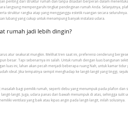
ian penting dari struktur rumah dan tanpa disadari berperan dalam menentukan
 langsung mempengaruhi tingkat pendinginan rumah Anda. Selanjutnya, plafo
rta struktur rangka atap yang mengganggu estetik ruangan secara seluruhnya. P
n lubang yang cukup untuk menampung banyak instalasi udara.
 rumah jadi lebih dingin?
n harus atur seakurat mungkin. Melihat tren saat ini, preferensi cenderung ber
upun besar. Tapi sebenarnya ini salah. Untuk rumah dengan luas bangunan sekitar
gan luas ini, lahan akan pecah menjadi beberapa ruang Nah, untuk kamar tidur p
udah ideal. Jika tempatnya sempit menghadap ke langit-langit yang tinggi, seju
at masalah bagi pemilik rumah, seperti debu yang menumpuk pada plafon dan sul
angit-langit. Juga, udara panas dari bawah menumpuk di atas, sehingga sulit un
iliki ventilasi yang baik atau kipas angin pada langit-langit, inilah solusinya.