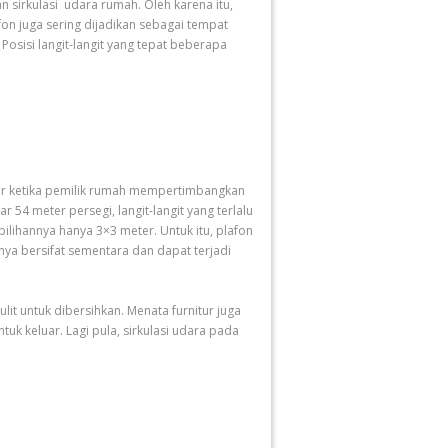
 sirkulasi udara rumah. Oleh karena itu,
n juga sering dijadikan sebagai tempat
osisi langit-langit yang tepat beberapa
geser ketika pemilik rumah mempertimbangkan
 54 meter persegi, langit-langit yang terlalu
ilihannya hanya 3×3 meter. Untuk itu, plafon
knya bersifat sementara dan dapat terjadi
it untuk dibersihkan. Menata furnitur juga
tuk keluar. Lagi pula, sirkulasi udara pada